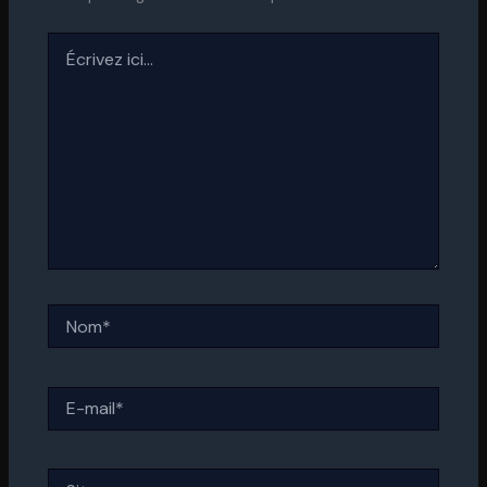
Écrivez
ici…
Nom*
E-
mail*
Site