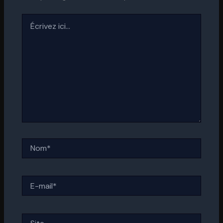
Écrivez
ici…
Nom*
E-
mail*
Site